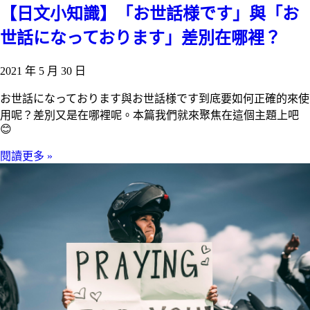
【日文小知識】「お世話様です」與「お
世話になっております」差別在哪裡？
2021 年 5 月 30 日
お世話になっております與お世話様です到底要如何正確的來使
用呢？差別又是在哪裡呢。本篇我們就來聚焦在這個主題上吧
😊
閱讀更多 »