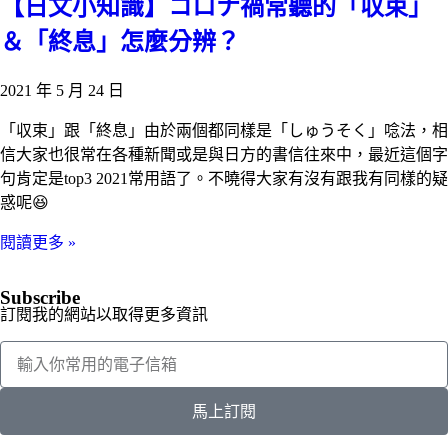
【日文小知識】コロナ禍常聽的「収束」
＆「終息」怎麼分辨？
2021 年 5 月 24 日
「収束」跟「終息」由於兩個都同樣是「しゅうそく」唸法，相
信大家也很常在各種新聞或是與日方的書信往來中，最近這個字
句肯定是top3 2021常用語了。不曉得大家有沒有跟我有同樣的疑
惑呢😆
閱讀更多 »
Subscribe
訂閱我的網站以取得更多資訊
馬上訂閱