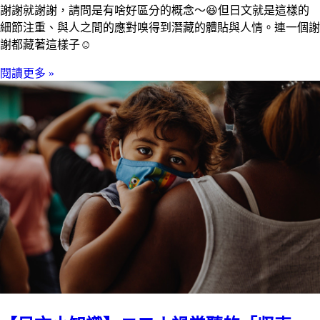
謝謝就謝謝，請問是有啥好區分的概念～😆但日文就是這樣的
細節注重、與人之間的應對嗅得到潛藏的體貼與人情。連一個謝
謝都藏著這樣子☺️
閱讀更多 »