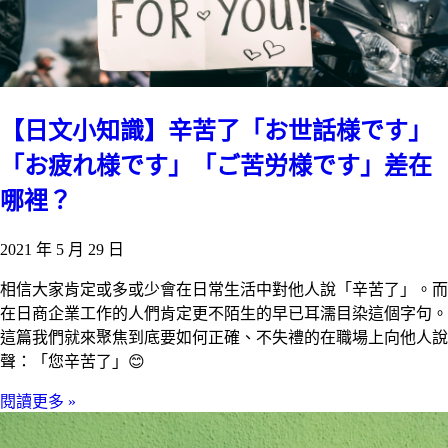
【日文小知識】辛苦了「お世話様です」
「お疲れ様です」「ご苦労様です」差在
哪裡？
2021 年 5 月 29 日
相信大家肯定或多或少會在日常生活中對他人說「辛苦了」。而
在日商企業工作的人們肯定更不陌生的早已耳濡目染這個字句。
這篇我們就來聚焦到底要如何正確、不失禮的在職場上向他人說
聲：「您辛苦了」😊
閱讀更多 »