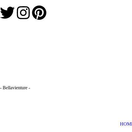
- Bellavienture -
HOM