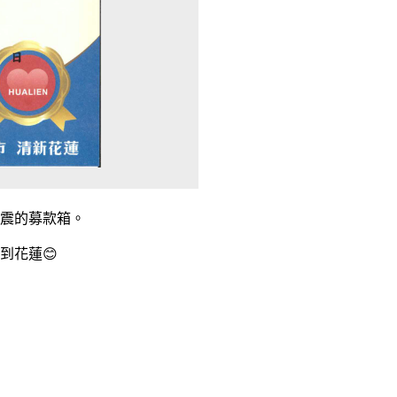
地震的募款箱。
到花蓮😊