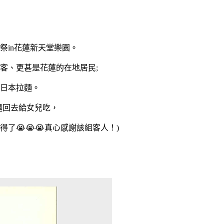
祭in花蓮新天堂樂園。
客、更甚是花蓮的在地居民;
日本拉麵。
麵回去給女兒吃，
了😭😭😭真心感謝該組客人！
)