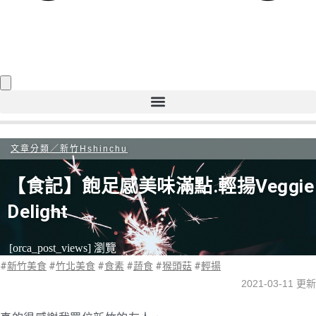
文章分類／
新竹Hshinchu
【食記】飽足感美味滿點.輕揚Veggie
Delight
[orca_post_views] 瀏覽
#
新竹美食
#
竹北美食
#
食素
#
蔬食
#
猴頭菇
#
輕揚
2021-03-11 更新