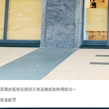
莫蘭迪藍很低調卻又將溫暖感能夠傳遞出～
很喜歡😇