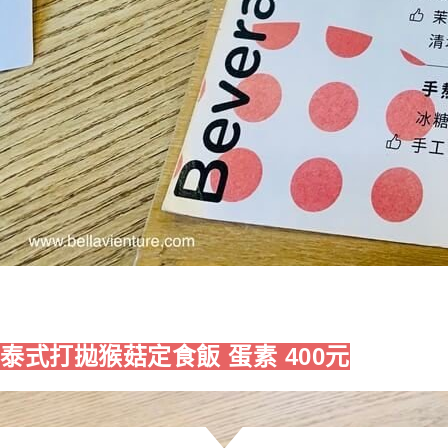
泰式打拋猴菇定食飯 蛋素 400元