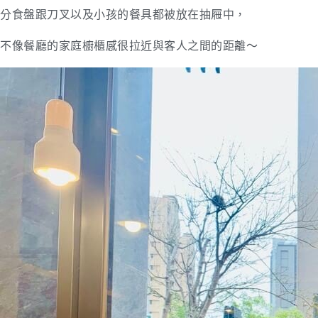
分食盤跟刀叉以及小孩的餐具都被放在抽屜中，
不像餐廳的家庭櫥櫃感很拉近與客人之間的距離～