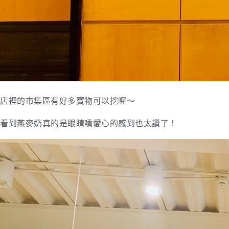
店裡的市集區有好多寶物可以挖喔～
看到燕麥奶真的是眼睛噴愛心的感到也太讚了！