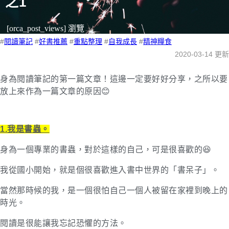
之1
[orca_post_views] 瀏覽
#
閱讀筆記
#
好書推薦
#
重點整理
#
自我成長
#
精神糧食
2020-03-14 更新
身為閱讀筆記的第一篇文章！這邊一定要好好分享，之所以要
放上來作為一篇文章的原因😊
1.我是書蟲。
身為一個專業的書蟲，對於這樣的自己，可是很喜歡的😆
我從國小開始，就是個很喜歡進入書中世界的「書呆子」。
當然那時候的我，是一個很怕自己一個人被留在家裡到晚上的
時光。
閱讀是很能讓我忘記恐懼的方法。