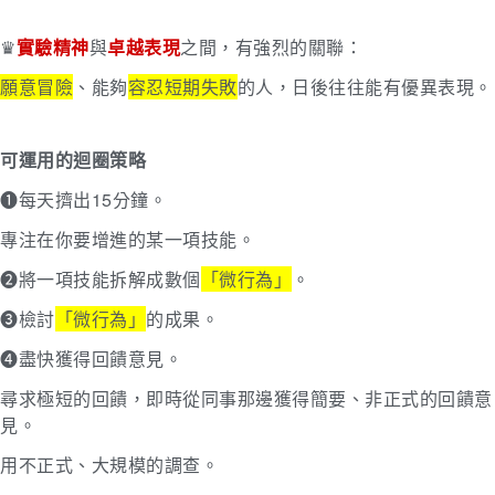
♛
實驗精神
與
卓越表現
之間，有強烈的關聯：
願意冒險
、能夠
容忍短期失敗
的人，日後往往能有優異表現。
可運用的迴圈策略
➊每天擠出15分鐘。
專注在你要增進的某一項技能。
➋將一項技能拆解成數個
「微行為」
。
➌檢討
「微行為」
的成果。
➍盡快獲得回饋意見。
尋求極短的回饋，即時從同事那邊獲得簡要、非正式的回饋意
見。
用不正式、大規模的調查。