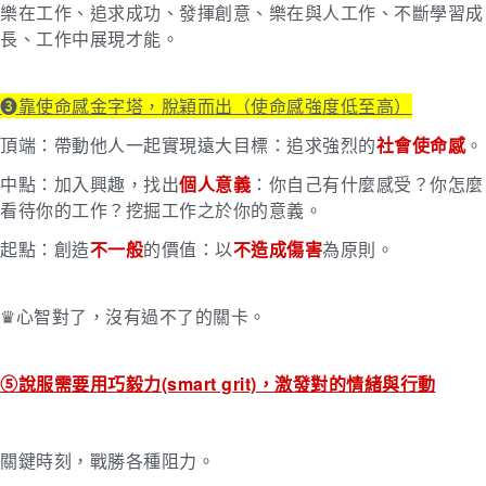
樂在工作、追求成功、發揮創意、樂在與人工作、不斷學習成
長、工作中展現才能。
➌靠使命感金字塔，脫穎而出（使命感強度低至高）
頂端：帶動他人一起實現遠大目標：追求強烈的
社會使命感
。
中點：加入興趣，找出
個人意義
：你自己有什麼感受？你怎麼
看待你的工作？挖掘工作之於你的意義。
起點：創造
不一般
的價值：以
不造成傷害
為原則。
♛心智對了，沒有過不了的關卡。
⑤說服需要用巧毅力(smart grit)，激發對的情緒與行動
關鍵時刻，戰勝各種阻力。