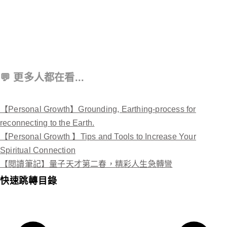
💬 更多人都在看...
【Personal Growth】Grounding, Earthing-process for
reconnecting to the Earth.
【Personal Growth 】Tips and Tools to Increase Your
Spiritual Connection
【閱讀筆記】量子天才第二春，精彩人生急轉彎
快速跳轉目錄