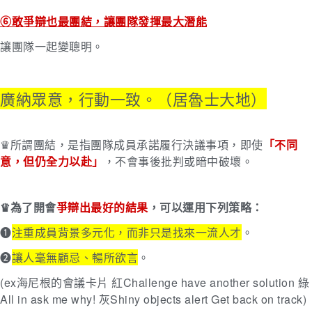
⑥敢爭辯也最團結，讓團隊發揮最大潛能
讓團隊一起變聰明。
廣納眾意，行動一致。（居魯士大地）
♛所謂團結，是指團隊成員承諾履行決議事項，即使
「不同
意，但仍全力以赴」
，不會事後批判或暗中破壞。
♛為了開會
爭辯出最好的結果
，可以運用下列策略：
➊
注重成員背景多元化，而非只是找來一流人才
。
➋
讓人毫無顧忌、暢所欲言
。
(ex海尼根的會議卡片 紅Challenge have another solution 綠
All in ask me why! 灰Shiny objects alert Get back on track)