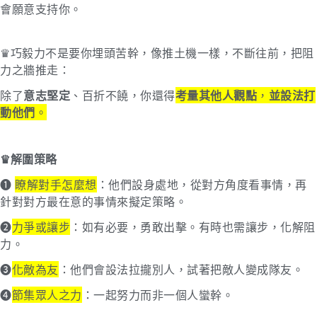
會願意支持你。
♛巧毅力不是要你埋頭苦幹，像推土機一樣，不斷往前，把阻
力之牆推走：
除了
意志堅定
、百折不饒，你還得
考量其他人觀點
，
並設法打
動他們
。
♛解圍策略
➊
瞭解對手怎麼想
：他們設身處地，從對方角度看事情，再
針對對方最在意的事情來擬定策略。
➋
力爭或讓步
：如有必要，勇敢出擊。有時也需讓步，化解阻
力。
➌
化敵為友
：他們會設法拉攏別人，試著把敵人變成隊友。
➍
節集眾人之力
：一起努力而非一個人蠻幹。