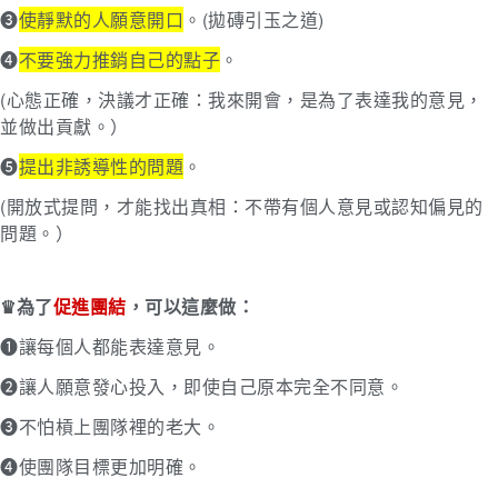
➌
使靜默的人願意開口
。(拋磚引玉之道)
➍
不要強力推銷自己的點子
。
(心態正確，決議才正確：我來開會，是為了表達我的意見，
並做出貢獻。）
➎
提出非誘導性的問題
。
(開放式提問，才能找出真相：不帶有個人意見或認知偏見的
問題。）
♛為了
促進團結
，可以這麼做：
➊讓每個人都能表達意見。
➋讓人願意發心投入，即使自己原本完全不同意。
➌不怕槓上團隊裡的老大。
➍使團隊目標更加明確。