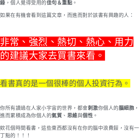
錄
，個人覺得受用的
佳句＆重點
。
如果在有機會看到這篇文章，而進而對於該書有興趣的人：
非常、強烈、熱切、熱心、用力
的建議大家去買書來看。
看書真的是一個很棒的個人投資行為。
你所有讀過在人家小宇宙的世界，都會
刺激
你個人的
腦細胞
，
進而累積成為你個人的
氣質
、
思維
與
個性
。
欸花個時間看書，這些東西都沒有在你的腦中浪費餒，沒有一
丁點的！！！