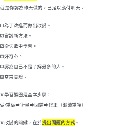
就是你認為昨天做的，已足以應付明天。
⚀為了改進而做出改變。
⚁嘗試新方法。
⚂從失敗中學習。
⚃好奇心。
⚄認為自己不是了解最多的人。
⚅常常實驗。
♛學習迴圈是基本步驟：
做/重做➡︎衡量➡︎回饋➡︎修正（繼續重複）
♛改變的關鍵，在於
提出問題的方式
。