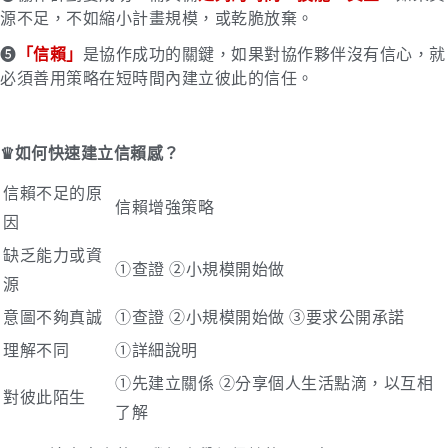
源不足，不如縮小計畫規模，或乾脆放棄。
➎
「
信賴」
是協作成功的關鍵，如果對協作夥伴沒有信心，就
必須善用策略在短時間內建立彼此的信任。
♛如何快速建立信賴感？
信賴不足的原
信賴增強策略
因
缺乏能力或資
①查證 ②小規模開始做
源
意圖不夠真誠
①查證 ②小規模開始做 ③要求公開承諾
理解不同
①詳細說明
①先建立關係 ②分享個人生活點滴，以互相
對彼此陌生
了解