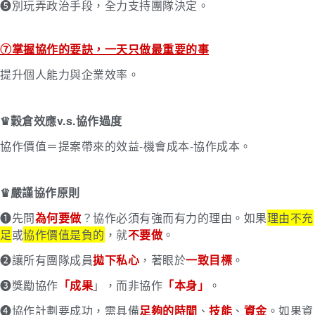
➎別玩弄政治手段，全力支持團隊決定。
⑦掌握協作的要訣，一天只做最重要的事
提升個人能力與企業效率。
♛
穀倉效應v.s.協作過度
協作價值＝提案帶來的效益-機會成本-協作成本。
♛嚴謹協作原則
➊先問
為何要做
？協作必須有強而有力的理由。如果
理由不充
足
或
協作價值是負的
，就
不要做
。
➋讓所有團隊成員
拋下私心
，著眼於
一致目標
。
➌獎勵協作
「成果
」，而非協作
「本身」
。
➍協作計劃要成功，需具備
足夠的時間
、
技能
、
資金
。如果資