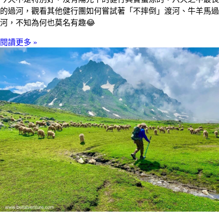
的過河，觀看其他健行團如何嘗試著「不摔倒」渡河、牛羊馬過
河，不知為何也莫名有趣😂
閱讀更多 »