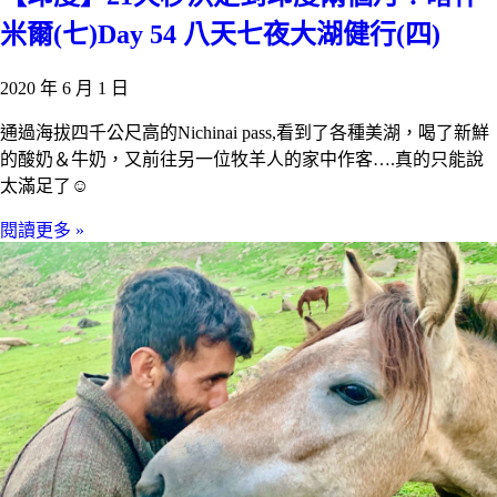
米爾(七)Day 54 八天七夜大湖健行(四)
2020 年 6 月 1 日
通過海拔四千公尺高的Nichinai pass,看到了各種美湖，喝了新鮮
的酸奶＆牛奶，又前往另一位牧羊人的家中作客….真的只能說
太滿足了☺️
閱讀更多 »