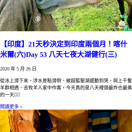
【印度】21天秒決定到印度兩個月！喀什
米爾(六)Day 53 八天七夜大湖健行(三)
2020 年 5 月 26 日
從冰上滑下來、涉水差點滑倒、被超藍聖湖感動到哭、與上千隻
羊群相遇、去牧羊人家中作客，今天真的是八天裡頭最炸也最美
的一天🙇‍♀️
閱讀更多 »