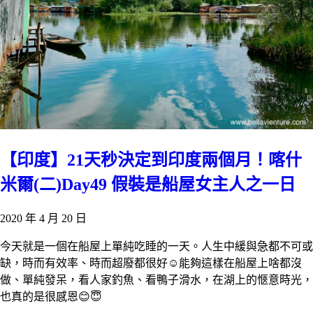
【印度】21天秒決定到印度兩個月！喀什
米爾(二)Day49 假裝是船屋女主人之一日
2020 年 4 月 20 日
今天就是一個在船屋上單純吃睡的一天。人生中緩與急都不可或
缺，時而有效率、時而超廢都很好☺️能夠這樣在船屋上啥都沒
做、單純發呆，看人家釣魚、看鴨子滑水，在湖上的愜意時光，
也真的是很感恩😊😇