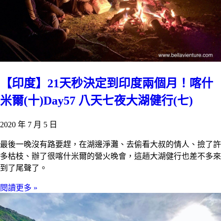
【印度】21天秒決定到印度兩個月！喀什
米爾(十)Day57 八天七夜大湖健行(七)
2020 年 7 月 5 日
最後一晚沒有路要趕，在湖邊淨灘、去偷看大叔的情人、撿了許
多枯枝、辦了很喀什米爾的營火晚會，這趟大湖健行也差不多來
到了尾聲了。
閱讀更多 »