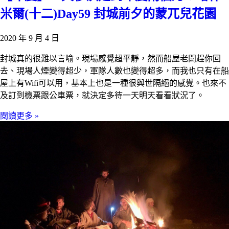
米爾(十二)Day59 封城前夕的蒙兀兒花園
2020 年 9 月 4 日
封城真的很難以言喻。現場感覺超平靜，然而船屋老闆趕你回
去、現場人煙變得超少，軍隊人數也變得超多，而我也只有在船
屋上有Wifi可以用，基本上也是一種很與世隔絕的感覺。也來不
及訂到機票跟公車票，就決定多待一天明天看看狀況了。
閱讀更多 »