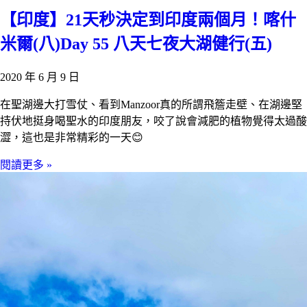
【印度】21天秒決定到印度兩個月！喀什
米爾(八)Day 55 八天七夜大湖健行(五)
2020 年 6 月 9 日
在聖湖邊大打雪仗、看到Manzoor真的所謂飛簷走壁、在湖邊堅
持伏地挺身喝聖水的印度朋友，咬了說會減肥的植物覺得太過酸
澀，這也是非常精彩的一天😊
閱讀更多 »