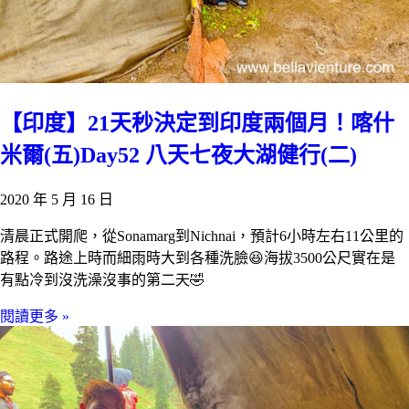
【印度】21天秒決定到印度兩個月！喀什
米爾(五)Day52 八天七夜大湖健行(二)
2020 年 5 月 16 日
清晨正式開爬，從Sonamarg到Nichnai，預計6小時左右11公里的
路程。路途上時而細雨時大到各種洗臉😆海拔3500公尺實在是
有點冷到沒洗澡沒事的第二天🤣
閱讀更多 »